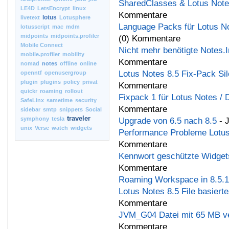
SharedClasses & Lotus Note
LE4D
LetsEncrypt
linux
Kommentare
lotus
livetext
Lotusphere
Language Packs für Lotus No
lotusscript
mac
mdm
midpoints
midpoints.profiler
(0) Kommentare
Mobile Connect
Nicht mehr benötigte Notes.I
mobile.profiler
mobility
Kommentare
nomad
notes
offline
online
Lotus Notes 8.5 Fix-Pack Sile
openntf
openusergroup
plugin
plugins
policy
privat
Kommentare
quickr
roaming
rollout
Fixpack 1 für Lotus Notes / 
SafeLinx
sametime
security
Kommentare
sidebar
smtp
snippets
Social
traveler
symphony
tesla
Upgrade von 6.5 nach 8.5
- J
unix
Verse
watch
widgets
Performance Probleme Lotus
Kommentare
Kennwort geschützte Widgets
Kommentare
Roaming Workspace in 8.5.1 
Lotus Notes 8.5 File basier
Kommentare
JVM_G04 Datei mit 65 MB v
Kommentare