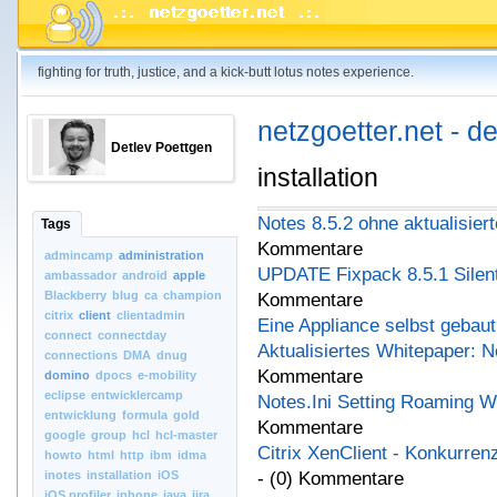
fighting for truth, justice, and a kick-butt lotus notes experience.
netzgoetter.net - d
Detlev Poettgen
installation
Notes 8.5.2 ohne aktualisier
Tags
Kommentare
admincamp
administration
UPDATE Fixpack 8.5.1 Silent 
ambassador
android
apple
Blackberry
blug
ca
champion
Kommentare
citrix
client
clientadmin
Eine Appliance selbst gebaut
connect
connectday
Aktualisiertes Whitepaper: N
connections
DMA
dnug
Kommentare
domino
dpocs
e-mobility
eclipse
entwicklercamp
Notes.Ini Setting Roaming 
entwicklung
formula
gold
Kommentare
google
group
hcl
hcl-master
Citrix XenClient - Konkurren
howto
html
http
ibm
idma
inotes
installation
iOS
- (0) Kommentare
iOS.profiler
iphone
java
jira