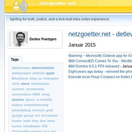
fighting for truth, justice, and a kick-butt lotus notes experience.
netzgoetter.net - detle
Detlev Poettgen
Januar 2015
Warning – Microsofts Outlook app for i
Tags
IBM ConnectED Comes To You - Westfa
IBM Domino 9.0.1 FP3 released
- Janua
admincamp
administration
Eight years ago today - reinvent the ph
ambassador
android
apple
Execute local Fixup Compact on Notes 
Blackberry
blug
ca
champion
citrix
client
clientadmin
connect
connectday
connections
DMA
dnug
domino
dpocs
e-mobility
eclipse
entwicklercamp
entwicklung
formula
gold
google
group
hcl
hcl-master
howto
html
http
ibm
idma
inotes
installation
iOS
iOS.profiler
iphone
java
jira