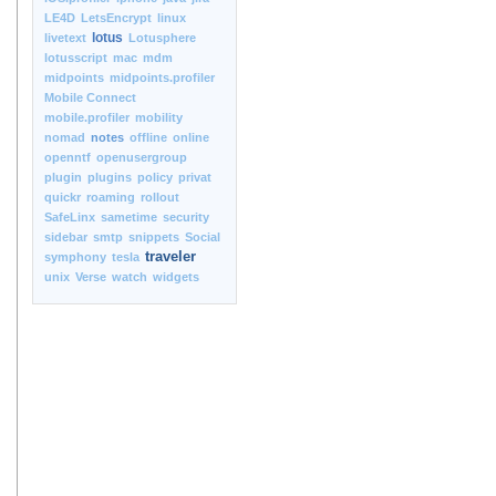
LE4D
LetsEncrypt
linux
lotus
livetext
Lotusphere
lotusscript
mac
mdm
midpoints
midpoints.profiler
Mobile Connect
mobile.profiler
mobility
nomad
notes
offline
online
openntf
openusergroup
plugin
plugins
policy
privat
quickr
roaming
rollout
SafeLinx
sametime
security
sidebar
smtp
snippets
Social
traveler
symphony
tesla
unix
Verse
watch
widgets