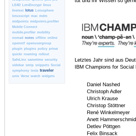
tut und ihr Wissen so gerne
LE4D
LetsEncrypt
linux
lotus
livetext
Lotusphere
lotusscript
mac
mdm
midpoints
midpoints.profiler
Mobile Connect
mobile.profiler
mobility
nomad
notes
offline
online
openntf
openusergroup
plugin
plugins
policy
privat
quickr
roaming
rollout
Letztes Jahr sind aus Deu
SafeLinx
sametime
security
sidebar
smtp
snippets
Social
IBM Champions for Social 
traveler
symphony
tesla
unix
Verse
watch
widgets
Daniel Nashed
Christoph Adler
Ulrich Krause
Christop Stöttner
René Winkelmeyer
Anett Hammerschmid
Detlev Pöttgen
Felix Binsack