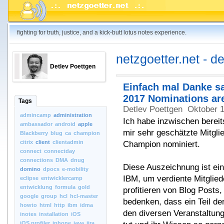
fighting for truth, justice, and a kick-butt lotus notes experience.
netzgoetter.net - d
Detlev Poettgen
Einfach mal Danke s
2017 Nominations ar
Tags
Detlev Poettgen
Oktober 
admincamp
administration
Ich habe inzwischen berei
ambassador
android
apple
mir sehr geschätzte Mitg
Blackberry
blug
ca
champion
citrix
client
clientadmin
Champion nominiert.
connect
connectday
connections
DMA
dnug
Diese Auszeichnung ist ei
domino
dpocs
e-mobility
IBM, um verdiente Mitglie
eclipse
entwicklercamp
entwicklung
formula
gold
profitieren von Blog Posts
google
group
hcl
hcl-master
bedenken, dass ein Teil d
howto
html
http
ibm
idma
den diversen Veranstaltunge
inotes
installation
iOS
iOS.profiler
iphone
java
jira