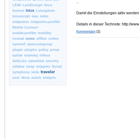
...
LE4D
LetsEncrypt
linux
lotus
livetext
Lotusphere
Damit die Einstellungen aktiv werden
lotusscript
mac
mdm
midpoints
midpoints.profiler
Details in dieser Technote: http
Mobile Connect
Kommentare
[1]
mobile.profiler
mobility
nomad
notes
offline
online
openntf
openusergroup
plugin
plugins
policy
privat
quickr
roaming
rollout
SafeLinx
sametime
security
sidebar
smtp
snippets
Social
traveler
symphony
tesla
unix
Verse
watch
widgets