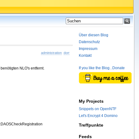
Über diesen Blog
Datenschutz
Impressum
administration
domino
howto
Kontakt
If you like the Blog...Donate
 benötigten NLO's entfernt.
My Projects
Snippets on OpenNTF
Let's Encrypt 4 Domino
r:DAOSCheckRegistration
Treffpunkte
Feeds