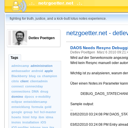
fighting for truth, justice, and a kick-butt lotus notes experience.
netzgoetter.net - detle
Detlev Poettgen
DAOS Needs Resync Debugg
Detlev Poettgen
März 6 2010 09:21:
Tags
Wird auf der Serverkonsole angezeig
Wird kein Resync manuell oder automa
admincamp
administration
ambassador
android
apple
Wichtig ist zu analysieren, warum de
Blackberry
blug
ca
champion
citrix
client
clientadmin
Über einen Notes.ini Parameter kann
connect
connectday
connections
DMA
dnug
DEBUG_DAOS_STATECHANG
domino
dpocs
e-mobility
eclipse
entwicklercamp
Sample output:
entwicklung
formula
gold
...
google
group
hcl
hcl-master
03/02/2010 03:24:08 PM DAOS_STAT
howto
html
http
ibm
idma
inotes
installation
iOS
03/02/2010 03:24:08 PM Entry alread
iOS.profiler
iphone
java
jira