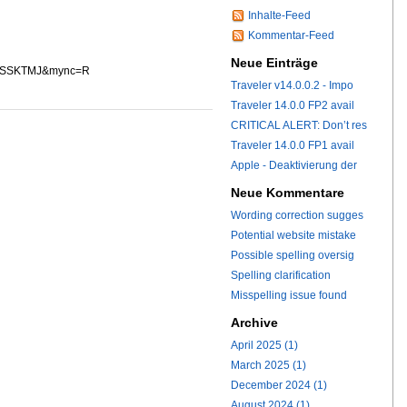
Inhalte-Feed
Kommentar-Feed
Neue Einträge
=OCSSKTMJ&mync=R
Traveler v14.0.0.2 - Impo
Traveler 14.0.0 FP2 avail
CRITICAL ALERT: Don’t res
Traveler 14.0.0 FP1 avail
Apple - Deaktivierung der
Neue Kommentare
Wording correction sugges
Potential website mistake
Possible spelling oversig
Spelling clarification
Misspelling issue found
Archive
April 2025 (1)
March 2025 (1)
December 2024 (1)
August 2024 (1)