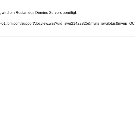
, wird ein Restart des Domino Servers benötigt.
://www-01.ibm.com/support/docview.wss?uid=swg21422825&myns=swglotus&mynp