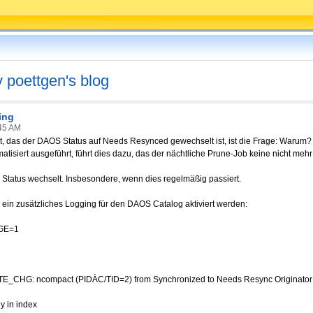
v poettgen's blog
ing
45 AM
t, das der DAOS Status auf Needs Resynced gewechselt ist, ist die Frage: Warum?
tisiert ausgeführt, führt dies dazu, das der nächtliche Prune-Job keine nicht mehr
r Status wechselt. Insbesondere, wenn dies regelmäßig passiert.
 ein zusätzliches Logging für den DAOS Catalog aktiviert werden:
E=1
E_CHG: ncompact (PIDÀC/TID=2) from Synchronized to Needs Resync
Originato
y in index